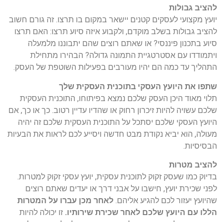
להציב גבולות
יועץ מקצועי לעסקים קטנים יישאר במקום בו תרצו. זה גורם חשוב
להציב גבולות בשלב מוקדם, ולקבוע איזה סיוע תרצו: האם תרצו
סיוע בתכנון פיננסי? או שאתם רוצים שהם יתבוננו מלמעלה
ויתמודדו עם אסטרטגיית התמונה גדולה? הבהירו מתחילת
התהליך עד כמה הם יהיו מעורבים בפעילות השוטפת של העסק.
שתפו את היועץ העסקי בתוכנית העסקית שלך
תלוי מאוד היכן העסק שלכם נמצא בפיתוחו, התוכנית העסקית
שלכם עשויה להיות זיכרון רחוק או שהדיו עדיין רטוב. כך או כך, אם
היועץ העסקי שלכם יסתכל על התוכנית העסקית שלכם זה יהיה
מעולה, הוא יביא נקודת מבט חדשה ויסייע לכם לראות את הבעיות
הבסיסיות.
להציב מטרות
בדיוק כמו שעסק זקוק לתוכנית עסקית, יועץ עסקי זקוק למטרות.
לפני שכירת יועץ, חישבו על אבני דרך או יעדים שאתם רוצים
שהיועץ יעזור לכם להגיע אליהם.
לאחר מכן עברו על המטרות
הללו עם היועץ שלכם לאחר שכירת שירותיו.
זו יכולה להיות