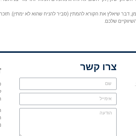
זמן, דבר שיאלץ את הקורא להמתין (סביר להניח שהוא לא ימתין). תזכר
יווקיים שלכם.
צרו קשר
ז
©
ל
ה
ה
ה
נ