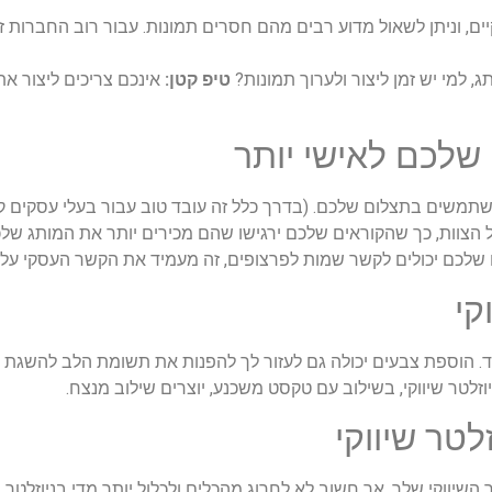
ים, וניתן לשאול מדוע רבים מהם חסרים תמונות. עבור רוב החברות ז
למי יש זמן ליצור ולערוך תמונות?
טיפ קטן:
אינכם צריכים ליצור את
 שלכם לאישי יותר
שתמשים בתצלום שלכם. (בדרך כלל זה עובד טוב עבור בעלי עסקים
כל הצוות, כך שהקוראים שלכם ירגישו שהם מכירים יותר את המותג ש
לכם יכולים לקשר שמות לפרצופים, זה מעמיד את הקשר העסקי על בס
קי
ד. הוספת צבעים יכולה גם לעזור לך להפנות את תשומת הלב להשגת 
וזלטר שיווקי, בשילוב עם טקסט משכנע, יוצרים שילוב מנצח.
לטר שיווקי
שיווקי שלך, אך חשוב לא לחרוג מהכלים ולכלול יותר מדי בניוזלטר