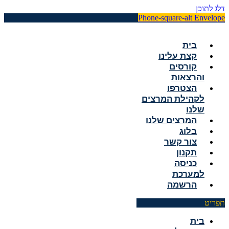
דלג לתוכן
Phone-square-alt
Envelope
בית
קצת עלינו
קורסים
והרצאות
הצטרפו
לקהילת המרצים
שלנו
המרצים שלנו
בלוג
צור קשר
תקנון
כניסה
למערכת
הרשמה
תפריט
בית