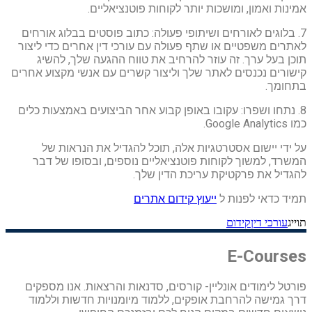
אמינות ואמון, ומושכות יותר לקוחות פוטנציאליים.
7. בלוגים לאורחים ושיתופי פעולה: כתוב פוסטים בבלוג אורחים
לאתרים משפטיים או שתף פעולה עם עורכי דין אחרים כדי ליצור
תוכן בעל ערך. זה עוזר להרחיב את טווח ההגעה שלך, להשיג
קישורים נכנסים לאתר שלך וליצור קשרים עם אנשי מקצוע אחרים
בתחומך.
8. נתחו ושפרו: עקובו באופן קבוע אחר הביצועים באמצעות כלים
כמו Google Analytics.
על ידי יישום אסטרטגיות אלה, תוכל להגדיל את הנראות של
המשרד, למשוך לקוחות פוטנציאליים נוספים, ובסופו של דבר
להגדיל את פרקטיקת עריכת הדין שלך.
תמיד כדאי לפנות ל
ייעוץ קידום אתרים
תוייג
עורכי דין
קידום
E-Courses
פורטל לימודים אונליין- קורסים, סדנאות והרצאות. אנו מספקים
דרך גמישה להרחבת אופקים, ללמוד מיומנויות חדשות וללמוד