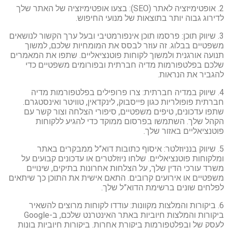
2. אופטימיזציה לאתר (SEO): בצעו אופטימיזציה של האתר שלך
לדירוג גבוה יותר בתוצאות של מנועי החיפוש.
3. שיווק תוכן: פרסמו תוכן אינפורמטיבי ובעל ערך הקשור לנושאים
משפטיים בבלוג. זה עוזר לבסס את המומחיות שלכם, למשוך
תנועה אורגנית ולמשוך לקוחות פוטנציאליים. שתפו את המאמרים
שלכם בפלטפורמות מדיה חברתית ובפורומים משפטיים כדי
להגביר את הנראות.
4. שיווק במדיה חברתית: צרו פרופילים בפלטפורמות מדיה
חברתית פופולריות כגון פייסבוק, לינקדאין, טוויטר ואינסטגרם.
שתפו עדכונים, טיפים משפטיים, סיפורי הצלחה וצור קשר עם
הקהל שלך. השתמשו בפרסום ממוקד כדי להגיע ללקוחות
פוטנציאליים באזור שלך.
5. שיווק בנניוזלטר: איסוף כתובות דוא”ל ממבקרים באתר
ומלקוחות פוטנציאליים. שלחו ניוזלטרים או עדכונים קבועים על
משרד עורכי הדין שלך, על הצלחות אחרונות בתיקים, שינויים
משפטיים או אירועים קרובים. התאם אישית את התוכן כך שיתאים
לפלחים שונים ברשימת הדוא”ל שלך.
6. ביקורות והמלצות מקוונות: עודדו לקוחות מרוצים להשאיר
ביקורות והמלצות חיוביות באתר האינטרנט שלכם, ב-Google
לעסק של ובפלטפורמות ביקורת אחרות. ביקורות חיוביות בונות