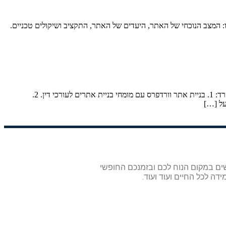
: המצב הנוכחי של האתר, היעדים של האתר, התקציב ושיקולים טכניים.
קידום עורכי דין הוא היבט חשוב בבניית נוכחות מקוונת ומשיכת לקוחות פוטנציאליים. הנה כמה אסטרטגיות שתוכלו ליישם כדי לקדם ביעילות את המשרד: 1. בניית אתר וורדפרס עם מומחי בניית אתרים לעורכי דין. 2.
שים במקום הנוח לכם ובזמנכם החופשי
דה לכל החיים ועוד ועוד.