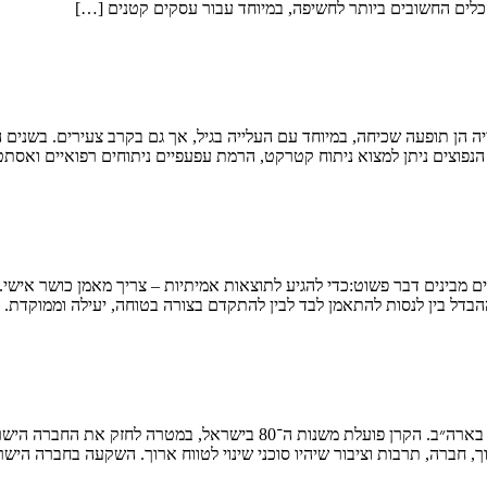
כלים החשובים ביותר לחשיפה, במיוחד עבור עסקים קטנים […]
אייה הן תופעה שכיחה, במיוחד עם העלייה בגיל, אך גם בקרב צעירים. בשנים
ים הנפוצים ניתן למצוא ניתוח קטרקט, הרמת עפעפיים ניתוחים רפואיים ואסתט
נשים מבינים דבר פשוט:כדי להגיע לתוצאות אמיתיות – צריך מאמן כושר אישי
הבדל בין לנסות להתאמן לבד לבין להתקדם בצורה בטוחה, יעילה וממוקדת. 
Mandel Foundation – Israel היא שלוחה של קרן מנדל העולמית, שמקורה בארה
ך, חברה, תרבות וציבור שיהיו סוכני שינוי לטווח ארוך. השקעה בחברה הישר