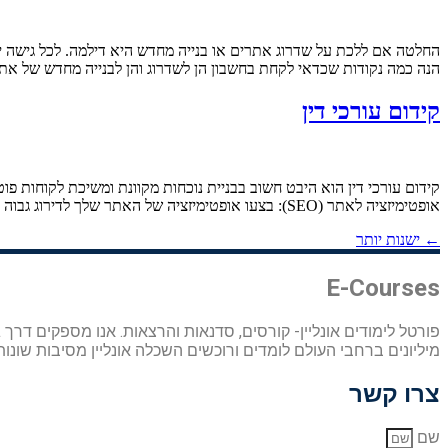
החלטה אם ללכת על שדרוג אתרים או בנייה מחדש היא דילמה. לכל גישה יש
הנה כמה נקודות שכדאי לקחת בחשבון הן לשדרוג והן לבנייה מחדש של אתר
קידום עורכי דין
אופטימיזציה לאתר (SEO): בצעו אופטימיזציה של האתר שלך לדירוג גבוה יותר בתוצאות של מנועי החיפוש. 3. שיווק תוכן: פרסמו תוכן אינפורמטיבי ובעל […]
←
ישנות יותר
E-Courses
פורטל לימודים אונליין- קורסים, סדנאות והרצאות. אנו מספקים דר
מיליונים ברחבי העולם לומדים ורוכשים השכלה אונליין מסיבות שונות 
צרו קשר
שם