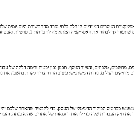
פליקציות המסרים המיידיים הן חלק בלתי נפרד מהתקשורת היום-יומית שלנו
ה המתאימה לך ביותר: 1. פרטיות ואבטחהוואטסאפ: משתמשת בהצפנה מקצה לקצה […]
ם, מחשבים, טלפונים, והציוד הנוסף. תכנון נכון יבטיח זרימה חלקה של עבו
ים מדויקים ויעילים. נוחות המשתמש: עיצוב החדר צריך לקחת בחשבון את 
מש ככרטיס הביקור הדיגיטלי של העסק. כדי להבטיח שהאתר שלכם יהיה מק
בדקו את תיק העבודות שלה כדי לראות דוגמאות של אתרים שהיא בנתה, והערי