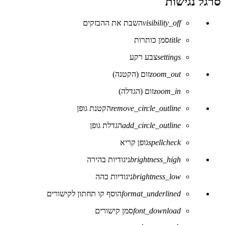
סרגל נגישות
visibility_off
השבת את ההבזקים
title
סמן כותרות
settings
צבע רקע
zoom_out
זום (הקטנה)
zoom_in
זום (הגדלה)
remove_circle_outline
הקטנת גופן
add_circle_outline
הגדלת גופן
spellcheck
גופן קריא
brightness_high
ניגודיות בהירה
brightness_low
ניגודיות כהה
format_underlined
הוסף קו תחתון לקישורים
font_download
סמן קישורים