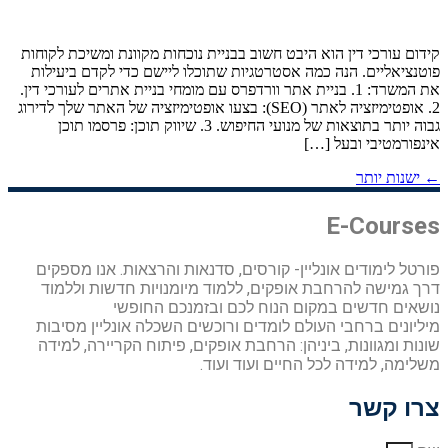
קידום עורכי דין הוא היבט חשוב בבניית נוכחות מקוונת ומשיכת לקוחות
פוטנציאליים. הנה כמה אסטרטגיות שתוכלו ליישם כדי לקדם ביעילות
את המשרד: 1. בניית אתר וורדפרס עם מומחי בניית אתרים לעורכי דין.
2. אופטימיזציה לאתר (SEO): בצעו אופטימיזציה של האתר שלך לדירוג
גבוה יותר בתוצאות של מנועי החיפוש. 3. שיווק תוכן: פרסמו תוכן
אינפורמטיבי ובעל […]
←
ישנות יותר
E-Courses
פורטל לימודים אונליין- קורסים, סדנאות והרצאות. אנו מספקים
דרך גמישה להרחבת אופקים, ללמוד מיומנויות חדשות וללמוד
נושאים חדשים במקום הנוח לכם ובזמנכם החופשי
מיליונים ברחבי העולם לומדים ורוכשים השכלה אונליין מסיבות
שונות ומגוונות, ביניהן: הרחבת אופקים, פיתוח הקריירה, למידה
משלימה, למידה לכל החיים ועוד ועוד.
צרו קשר