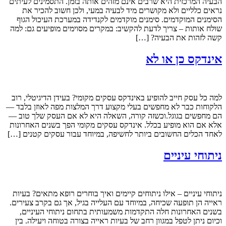
הבעיה המרכזית היא שרבים אינם מזהים אותה בזמן. התסמינים לעיתים
נראים כלליים ולא מקושרים מיד לבעיה במעי, ולכן חשוב להכיר את
הסימנים המוקדמים. סימנים מוקדמים לקנדידה במערכת העיכול הגוף
שולח אותות – צריך לדעת להקשיב: במקרים מסוימים מופיעים גם: למה
קשה לזהות את הבעיה? […]
אינדקס כן או לא
למה כל עסק חייב להופיע באינדקס עסקים מקומי? בעידן הדיגיטלי, רוב
הלקוחות כבר לא מחפשים בעלי מקצוע דרך המלצות מפה לאוזן בלבד —
הם מחפשים בגוגל.וכשזה קורה, השאלה היא לא אם העסק שלך טוב —
אלא אם הוא מופיע בכלל. אינדקס עסקים מקומי הפך בשנים האחרונות
לאחד הכלים החשובים ביותר לחשיפה, במיוחד עבור עסקים קטנים […]
ניתוחי עיניים
ניתוחי עיניים – אילו ניתוחים קיימים ואיך בוחרים רופא מתאים? בעיות
ראייה הן תופעה שכיחה, במיוחד עם העלייה בגיל, אך גם בקרב צעירים.
בשנים האחרונות חלה התקדמות משמעותית בתחום ניתוחי העיניים,
וכיום ניתן לטפל במגוון רחב של בעיות ראייה בצורה בטוחה ויעילה. בין