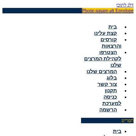
דלג לתוכן
Phone-square-alt
Envelope
בית
קצת עלינו
קורסים
והרצאות
הצטרפו
לקהילת המרצים
שלנו
המרצים שלנו
בלוג
צור קשר
תקנון
כניסה
למערכת
הרשמה
תפריט
בית