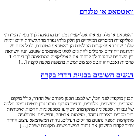
וואטסאפ או טלגרם
וואטסאפ או טלגרם: איזו אפליקציית מסרים מתאימה לך? בעידן המודרני,
אפליקציות המסרים המיידיים הן חלק בלתי נפרד מהתקשורת היום-יומית
שלנו. שתי האפליקציות הבולטות הן וואטסאפ ו-טלגרם, ולכל אחת יש
יתרונות ייחודיים שיכולים להתאים לסוגי משתמשים שונים. הנה השוואה
בין השתיים שתעזור לך לבחור את האפליקציה המתאימה לך ביותר: 1.
פרטיות ואבטחהוואטסאפ: משתמשת בהצפנה מקצה לקצה […]
דגשים חשובים בבניית חדרי בקרה
תכנון מוקפד: לפני הכל, יש לבצע תכנון מפורט של החדר, כולל מיקום
המסכים, מחשבים, טלפונים, והציוד הנוסף. תכנון נכון יבטיח זרימה חלקה
של עבודה. טכנולוגיה מתקדמת: השקיעו בטכנולוגיות חדשות ואיכותיות
כמו מסכים באיכות גבוהה, מצלמות אבטחה, וחיישנים. טכנולוגיה
מתקדמת תספק נתונים מדויקים ויעילים. נוחות המשתמש: עיצוב החדר
צריך לקחת בחשבון את נוחות המשתמשים. מקומות ישיבה […]