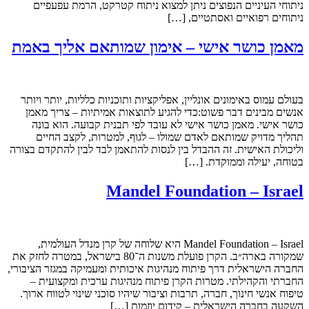
ניתוחי העיניים הנפוצים ניתן למצוא ניתוח קטרקט, הרמת עפעפיים
ניתוחים רפואיים ואסתטיים, […]
מאמן כושר אישי – אימון שמותאם אליך באמת
בעולם עמוס באימונים אונליין, אפליקציות ותוכניות כלליות, יותר ויותר
אנשים מבינים דבר פשוט:כדי להגיע לתוצאות אמיתיות – צריך מאמן
כושר אישי. מאמן כושר אישי לא עובד לפי תבנית קבועה. הוא בונה
תהליך מדויק שמותאם לאדם שמולו – לגוף, למטרות, לקצב החיים
וליכולת האישית. זה ההבדל בין לנסות להתאמן לבד לבין להתקדם בצורה
בטוחה, יעילה וממוקדת. […]
Mandel Foundation – Israel
Mandel Foundation – Israel היא שלוחה של קרן מנדל העולמית,
שמקורה בארה״ב. הקרן פועלת משנות ה־80 בישראל, במטרה לחזק את
החברה הישראלית דרך פיתוח מנהיגות איכותית ומעמיקה במגזר הציבורי,
החברתי והקהילתי. מטרות הקרן פיתוח מנהיגות ערכית ומקצועית –
טיפוח אנשי חינוך, חברה, תרבות וציבור שיהיו סוכני שינוי לטווח ארוך.
השקעה בחברה הישראלית – קידום יוזמות […]