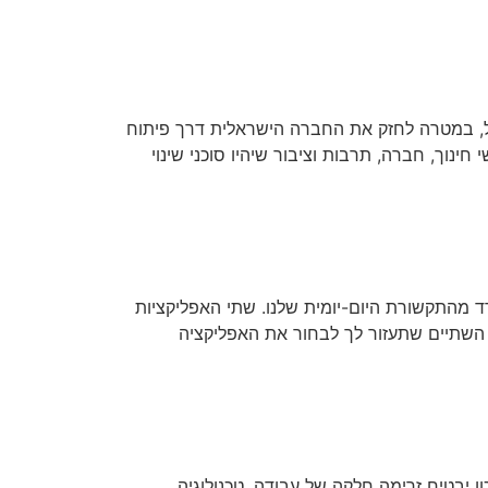
Mandel היא שלוחה של קרן מנדל העולמית, שמקורה בארה״ב. הקרן פועלת משנות ה־80 בישראל, במטרה לחזק את החברה הישראלית דרך פיתוח
ינוך, חברה, תרבות וציבור שיהיו סוכני שינוי
ד מהתקשורת היום-יומית שלנו. שתי האפליקציות
ן השתיים שתעזור לך לבחור את האפליקציה
ון יבטיח זרימה חלקה של עבודה. טכנולוגיה