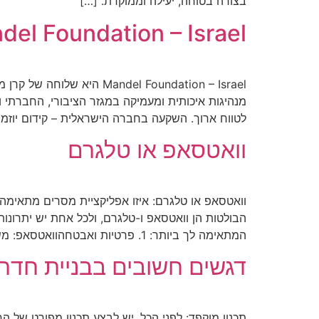
בצורה בטוחה, יעילה וממוקדת. […]
del Foundation – Israel
מנהיגות איכותית ומעמיקה במגזר הציבורי, החברתי וה
לטווח ארוך. השקעה בחברה הישראלית – קידום יוזמו
וואטסאפ או טלגרם
וואטסאפ או טלגרם: איזו אפליקציית מסרים מתאימה 
הבולטות הן וואטסאפ ו-טלגרם, ולכל אחת יש יתרונו
המתאימה לך ביותר: 1. פרטיות ואבטחהוואטסאפ: משתמשת בהצפנה מקצה לקצה […]
דגשים חשובים בבניית חדר
תכנון מוקפד: לפני הכל, יש לבצע תכנון מפורט של הח