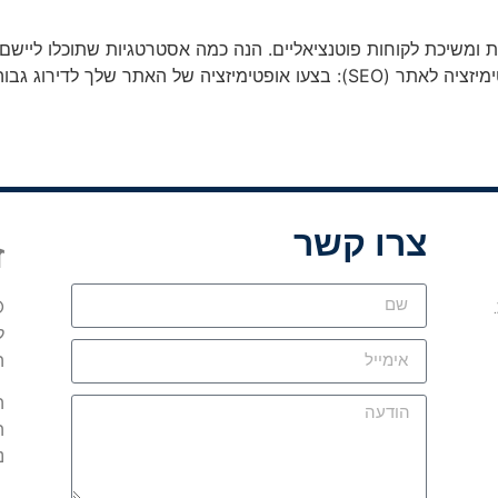
צרו קשר
ז
©
ל
ה
ה
ה
נ