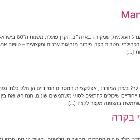
Man
 Foundation – Israel
קהילתי. מטרות הקרן פיתוח מנהיגות ערכית ומקצועית – טיפוח אנשי ח
ת […]
לך? בעידן המודרני, אפליקציות המסרים המיידיים הן חלק בלתי נפר
ת ייחודיים שיכולים להתאים לסוגי משתמשים שונים. הנה השוואה בי
י בקרה
דר, כולל מיקום המסכים, מחשבים, טלפונים, והציוד הנוסף. תכנון נכ