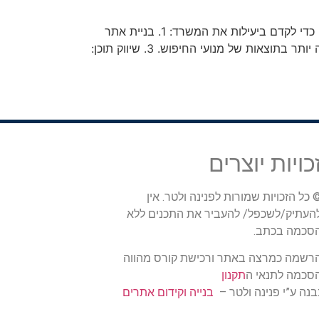
קידום עורכי דין הוא היבט חשוב בבניית נוכחות מקוונת ומשיכת לקוחות פוטנציאליים. הנה כמה אסטרטגיות שתוכלו ליישם כדי לקדם ביעילות את המשרד: 1. בניית אתר
וורדפרס עם מומחי בניית אתרים לעורכי דין. 2. אופטימיזציה לאתר (SEO): בצעו אופטימיזציה של האתר שלך לדירוג גבוה יותר בתוצאות של מנועי החיפוש. 3. שיווק תוכן:
כויות יוצרים
 כל הזכויות שמורות לפנינה ולטר. אין
העתיק/לשכפל/ להעביר את התכנים ללא
סכמה בכתב.
רשמה כמרצה באתר ורכישת קורס מהווה
סכמה לתנאי ה
תקנון
בנה ע”י פנינה ולטר –
בנייה וקידום אתרים