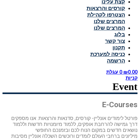
קצת עלינו
קורסים והרצאות
הצטרפו לקהילת
המרצים שלנו
המרצים שלנו
בלוג
צור קשר
תקנון
כניסה למערכת
הרשמה
0.00
₪
0
עגלת
קניות
Event
E-Courses
פורטל לימודים אונליין- קורסים, סדנאות והרצאות. אנו מספקים
דרך גמישה להרחבת אופקים, ללמוד מיומנויות חדשות וללמוד
נושאים חדשים במקום הנוח לכם ובזמנכם החופשי
מיליונים ברחבי העולם לומדים ורוכשים השכלה אונליין מסיבות