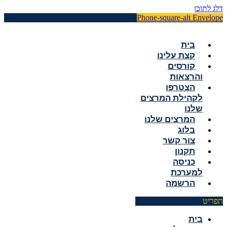
דלג לתוכן
Phone-square-alt
Envelope
בית
קצת עלינו
קורסים
והרצאות
הצטרפו
לקהילת המרצים
שלנו
המרצים שלנו
בלוג
צור קשר
תקנון
כניסה
למערכת
הרשמה
תפריט
בית