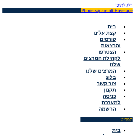
דלג לתוכן
Phone-square-alt
Envelope
בית
קצת עלינו
קורסים
והרצאות
הצטרפו
לקהילת המרצים
שלנו
המרצים שלנו
בלוג
צור קשר
תקנון
כניסה
למערכת
הרשמה
תפריט
בית