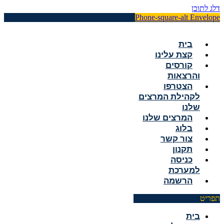
דלג לתוכן
Phone-square-alt
Envelope
בית
קצת עלינו
קורסים
והרצאות
הצטרפו
לקהילת המרצים
שלנו
המרצים שלנו
בלוג
צור קשר
תקנון
כניסה
למערכת
הרשמה
תפריט
בית