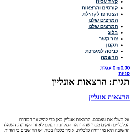
קצת עלינו
קורסים והרצאות
הצטרפו לקהילת
המרצים שלנו
המרצים שלנו
בלוג
צור קשר
תקנון
כניסה למערכת
הרשמה
0.00
₪
0
עגלת
קניות
תגית:
הרצאות אונליין
הרצאות אונליין
אל תשלו את עצמכם: הרצאות אונליין כאן כדי להישאר הכוחות
הכלכליים חזקים מכדי שההוראה המקוונת תעלם לאחר הקורונה. השאלה
החשובה היא מי ירוויח כלכלית, אומר כלכלן בכיר. יש החושבים כי חוויות