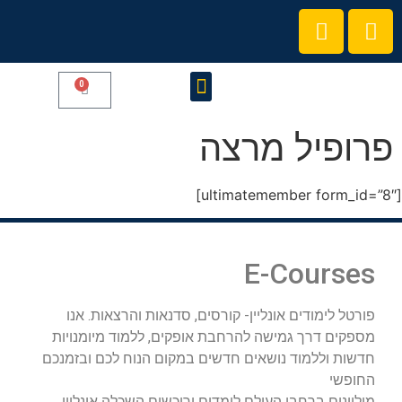
0
קורסים והרצאות
הצטרפו לקהילת המרצים שלנו
פרופיל מרצה
[ultimatemember form_id=”8″]
E-Courses
פורטל לימודים אונליין- קורסים, סדנאות והרצאות. אנו
מספקים דרך גמישה להרחבת אופקים, ללמוד מיומנויות
חדשות וללמוד נושאים חדשים במקום הנוח לכם ובזמנכם
החופשי
מיליונים ברחבי העולם לומדים ורוכשים השכלה אונליין